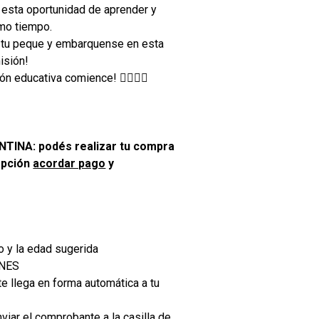
esta oportunidad de aprender y
smo tiempo.
n tu peque y embarquense en esta
isión!
n educativa comience! 🕵️‍♂️🔢🔐
INA: podés realizar tu compra
opción
acordar pago
y
o y la edad sugerida
ONES
e llega en forma automática a tu
viar el comprobante a la casilla de