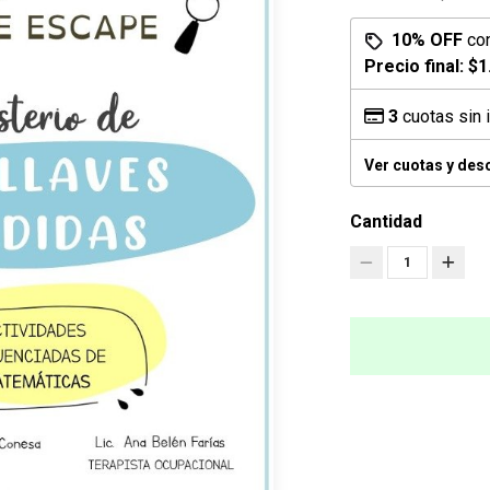
10% OFF
co
Precio final:
$1
3
cuotas sin 
Ver cuotas y des
Cantidad
1