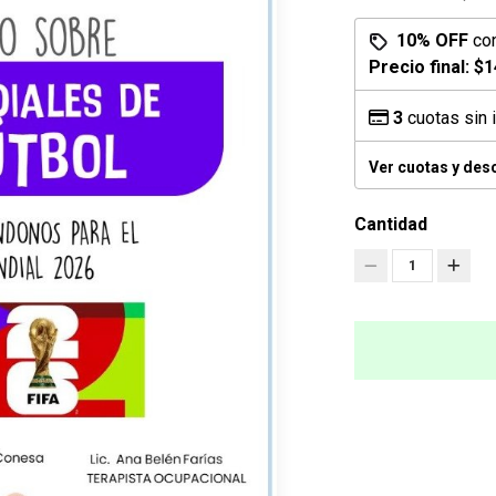
10% OFF
co
Precio final:
$1
3
cuotas sin 
Ver cuotas y des
Cantidad
1